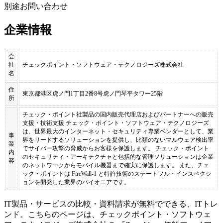
別途お問い合わせ
企業情報
会
社
チェックポイント・ソフトウェア・テクノロジーズ株式会社
名
住
東京都港区虎ノ門1丁目2番8号虎ノ門琴平タワー25階
所
チェック・ポイント社製品の国内販売代理店およびパートナーへの販売
支援・技術支援 チェック・ポイント・ソフトウェア・テクノロジーズ
は、世界最大のインターネット・セキュリティ専業ベンダーとして、業
事
界をリードするソリューションを提供し、⽐類のないマルウェア検出率
業
でサイバー攻撃の脅威からお客様を保護します。 チェック・ポイント
内
のセキュリティ・アーキテクチャと包括的な管理ソリューションは企業
容
のネットワークからモバイル機器まで確実に保護します。 また、チェ
ック・ポイントは FireWall-1 と特許技術のステートフル・インスペクシ
ョンを開発した業界のパイオニアです。
IT製品・サービスの比較・資料請求が無料でできる、ITトレ
ンド。こちらのページは、
チェックポイント・ソフトウェ