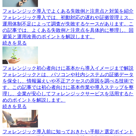
フォレンジック導入でよくある失敗例と注意点と対策を紹介
フォレンジック導入では、初動対応の遅れや証拠管理ミス、
運用体制不足によって調査が失敗するケースがあります。こ
の記事では、よくある失敗例と注意点を具体的に整理し、回
避策と運用改善のポイントを解説します。
続きを見る
フォレンジック初心者向けに基本から導入イメージまで解説
フォレンジックとは、パソコンや社内システムの証拠データ
を保全し、情報漏えいや不正アクセスの原因を調べる技術で
す。この記事では初心者向けに基本作業や導入ステップを整
理し、企業が安心してフォレンジックサービスを活用するた
めのポイントを解説します。
続きを見る
フォレンジック導入前に知っておきたい手順と選定ポイント