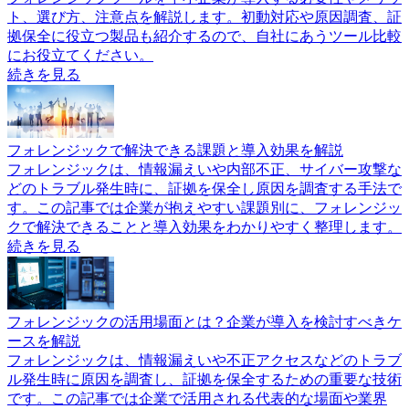
ト、選び方、注意点を解説します。初動対応や原因調査、証
拠保全に役立つ製品も紹介するので、自社にあうツール比較
にお役立てください。
続きを見る
フォレンジックで解決できる課題と導入効果を解説
フォレンジックは、情報漏えいや内部不正、サイバー攻撃な
どのトラブル発生時に、証拠を保全し原因を調査する手法で
す。この記事では企業が抱えやすい課題別に、フォレンジッ
クで解決できることと導入効果をわかりやすく整理します。
続きを見る
フォレンジックの活用場面とは？企業が導入を検討すべきケ
ースを解説
フォレンジックは、情報漏えいや不正アクセスなどのトラブ
ル発生時に原因を調査し、証拠を保全するための重要な技術
です。この記事では企業で活用される代表的な場面や業界