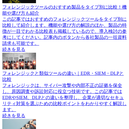
フォレンジックツールのおすすめ製品をタイプ別に比較！機
能や選び方も紹介
この記事ではおすすめのフォレンジックツールをタイプ別に
比較して紹介します。機能や選び方の解説のほか、製品の特
徴が一目でわかる比較表も掲載しているので、導入検討の参
考にしてください。記事内のボタンから各社製品の一括資料
請求も可能です。
続きを見る
フォレンジックと類似ツールの違い｜EDR・SIEM・DLPと
比較
フォレンジックは、サイバー攻撃や内部不正の証拠を保全
し、原因調査や訴訟対応に役立つ技術です。この記事では
EDRやSIEM、DLPとの違いを整理し、企業が適切なセキュ
リティ対策を選ぶための比較ポイントをわかりやすく解説し
ます。
続きを見る