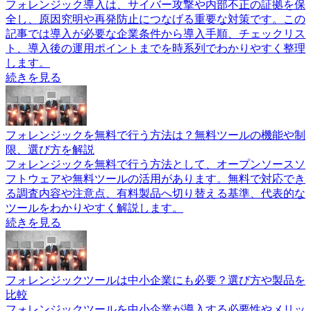
フォレンジック導入は、サイバー攻撃や内部不正の証拠を保
全し、原因究明や再発防止につなげる重要な対策です。この
記事では導入が必要な企業条件から導入手順、チェックリス
ト、導入後の運用ポイントまでを時系列でわかりやすく整理
します。
続きを見る
フォレンジックを無料で行う方法は？無料ツールの機能や制
限、選び方を解説
フォレンジックを無料で行う方法として、オープンソースソ
フトウェアや無料ツールの活用があります。無料で対応でき
る調査内容や注意点、有料製品へ切り替える基準、代表的な
ツールをわかりやすく解説します。
続きを見る
フォレンジックツールは中小企業にも必要？選び方や製品を
比較
フォレンジックツールを中小企業が導入する必要性やメリッ