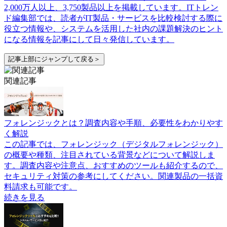
2,000万人以上、3,750製品以上を掲載しています。ITトレン
ド編集部では、読者がIT製品・サービスを比較検討する際に
役立つ情報や、システムを活用した社内の課題解決のヒント
になる情報を記事にして日々発信しています。
記事上部にジャンプして戻る＞
関連記事
フォレンジックとは？調査内容や手順、必要性をわかりやす
く解説
この記事では、フォレンジック（デジタルフォレンジック）
の概要や種類、注目されている背景などについて解説しま
す。調査内容や注意点、おすすめのツールも紹介するので、
セキュリティ対策の参考にしてください。関連製品の一括資
料請求も可能です。
続きを見る