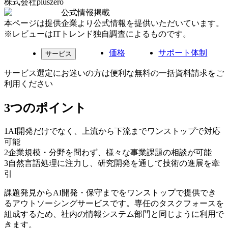
株式会社pluszero
公式情報掲載
本ページは提供企業より公式情報を提供いただいています。
※レビューはITトレンド独自調査によるものです。
価格
サポート体制
サービス
サービス選定にお迷いの方は便利な無料の一括資料請求をご
利用ください
3つのポイント
1
AI開発だけでなく、上流から下流までワンストップで対応
可能
2
企業規模・分野を問わず、様々な事業課題の相談が可能
3
自然言語処理に注力し、研究開発を通して技術の進展を牽
引
課題発見からAI開発・保守までをワンストップで提供でき
るアウトソーシングサービスです。専任のタスクフォースを
組成するため、社内の情報システム部門と同じように利用で
きます。