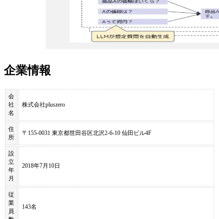
企業情報
会
社
株式会社pluszero
名
住
〒155-0031 東京都世田谷区北沢2-6-10 仙田ビル4F
所
設
立
2018年7月10日
年
月
従
業
143名
員