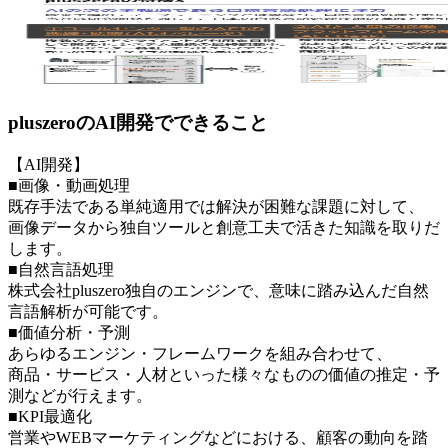
pluszeroのAI開発でできること
【AI開発】
■画像・動画処理
既存手法である単純適用では解決が困難な課題に対して、
画像データから独自ツールと創意工夫で活きた知識を取りだ
します。
■自然言語処理
株式会社pluszero独自のエンジンで、意味に踏み込んだ自然
言語解析が可能です。
■価値分析・予測
あらゆるエンジン・フレームワークを組み合わせて、
商品・サービス・人材といった様々なものの価値の推定・予
測などが行えます。
■KPI最適化
営業やWEBマーケティングなどにおける、顧客の動向を踏