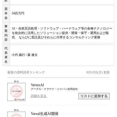
数
資
本
34百万円
金
事
AI・自然言語処理・ソフトウェア・ハードウェア等の各種テクノロジー
業
を統合的に活用したソリューション提供・開発・保守・運用および販
内
売、 ならびに受託及びそれらに付帯するコンサルティング業務
容
代
表
小代 義行 / 森 遼太
者
名
最新の資料請求ランキング
8月10日(月)
更新
第
1
位
VertexAI
グーグル・クラウド・ジャパン合同会社
リストに追加する
詳細を見る
第
2
位
Vareal生成AI開発