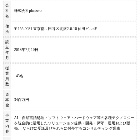
会
社
株式会社pluszero
名
住
〒155-0031 東京都世田谷区北沢2-6-10 仙田ビル4F
所
設
立
2018年7月10日
年
月
従
業
143名
員
数
資
本
34百万円
金
事
AI・自然言語処理・ソフトウェア・ハードウェア等の各種テクノロジー
業
を統合的に活用したソリューション提供・開発・保守・運用および販
内
売、 ならびに受託及びそれらに付帯するコンサルティング業務
容