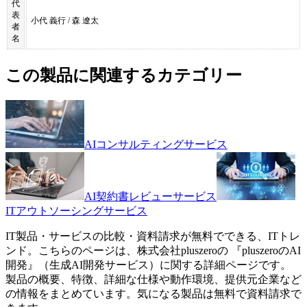
代
表
小代 義行 / 森 遼太
者
名
この製品に関連するカテゴリー
AIコンサルティングサービス
AI契約書レビューサービス
ITアウトソーシングサービス
IT製品・サービスの比較・資料請求が無料でできる、ITトレ
ンド。こちらのページは、
株式会社pluszero
の 『
pluszeroのAI
開発
』（
生成AI開発サービス
）に関する詳細ページです。
製品の概要、特徴、詳細な仕様や動作環境、提供元企業など
の情報をまとめています。気になる製品は無料で資料請求で