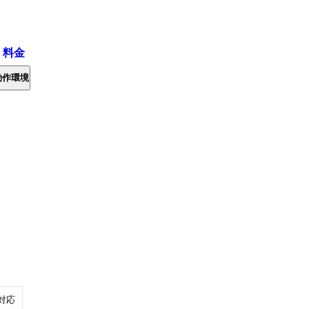
・料金
動作環境
対応