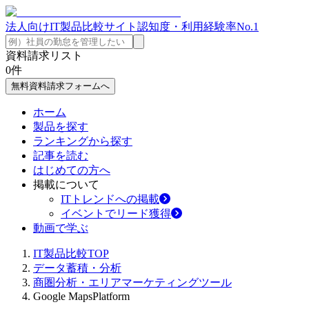
法人向けIT製品比較サイト
認知度・利用経験率No.1
資料請求リスト
0
件
無料資料請求フォームへ
ホーム
製品を探す
ランキングから探す
記事を読む
はじめての方へ
掲載について
ITトレンドへの掲載
イベントでリード獲得
動画で学ぶ
IT製品比較TOP
データ蓄積・分析
商圏分析・エリアマーケティングツール
Google MapsPlatform