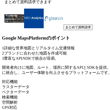
まとめて資料請求できます
まとめて資料請求
Google MapsPlatform
のポイント
1
詳細な世界地図とリアルタイム交通情報
2
ブランドに合わせた地図を作成可能
3
豊富なAPI/SDKで統合が容易。
開発者向けに地図、ルート、場所に関するAPIとSDKを提
に統合し、ユーザー体験を向上させるプラットフォームです
対応機能
ラスターデータ
ベクターデータ
検索機能
空間解析
GPS対応