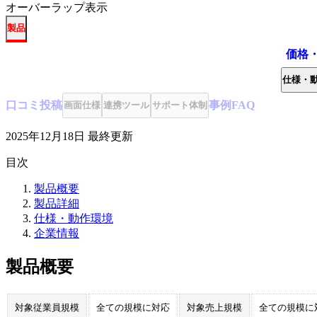
オーバーラップ表示
製品
価格
仕様・
口コミ
投稿
事例
FAQ
画面仕様
連携ツール
サポート体制
2025年12月18日
最終更新
目次
製品概要
製品詳細
仕様・動作環境
企業情報
製品概要
対象従業員規模
全ての規模に対応
対象売上規模
全ての規模に