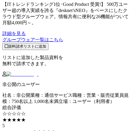
【ITトレンドランキング1位･Good Product 受賞!】 500万ユー
ザー超の導入実績を誇る『desknet’sNEO』をベースにしたク
ラウド型グループウェア。情報共有に便利な26機能がついて
月額4,000円～。
詳細を見る
グループウェア
一覧はこちら
資料請求リストに追加
リストに追加した製品資料を
無料で請求できます。
非公開のユーザー
社名
：
非公開
業種
：
通信サービス
職種
：
営業・販売
従業員規
模
：
750名以上 1,000名未満
立場
：
ユーザー（利用者）
総合評価
☆☆☆☆☆
★★★★★
5