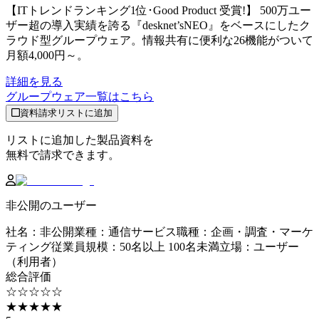
【ITトレンドランキング1位･Good Product 受賞!】 500万ユー
ザー超の導入実績を誇る『desknet’sNEO』をベースにしたク
ラウド型グループウェア。情報共有に便利な26機能がついて
月額4,000円～。
詳細を見る
グループウェア
一覧はこちら
資料請求リストに追加
リストに追加した製品資料を
無料で請求できます。
非公開のユーザー
社名
：
非公開
業種
：
通信サービス
職種
：
企画・調査・マーケ
ティング
従業員規模
：
50名以上 100名未満
立場
：
ユーザー
（利用者）
総合評価
☆☆☆☆☆
★★★★★