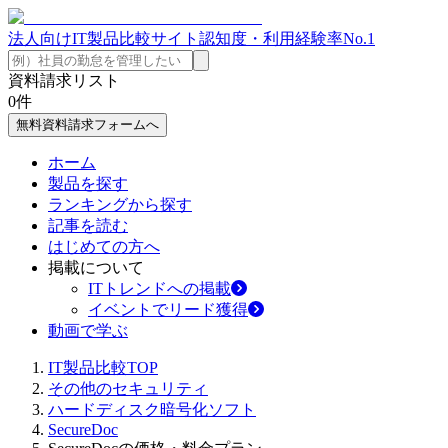
法人向けIT製品比較サイト
認知度・利用経験率No.1
資料請求リスト
0
件
無料資料請求フォームへ
ホーム
製品を探す
ランキングから探す
記事を読む
はじめての方へ
掲載について
ITトレンドへの掲載
イベントでリード獲得
動画で学ぶ
IT製品比較TOP
その他のセキュリティ
ハードディスク暗号化ソフト
SecureDoc