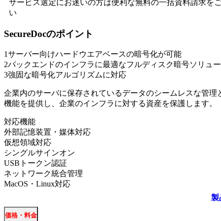
サービス選定にお迷いの方は便利な無料の一括資料請求を
い
SecureDoc
のポイント
1
サーバー向けハードウエアベースの暗号化が可能
2
バックエンドのインフラに最適なフルディスク暗号ソリュー
3
強固な暗号化アルゴリズムに対応
企業内のサーバに保存されているデータのシームレスな管理
機能を提供し、企業のインフラに対する資産を保護します。
対応機能
外部記憶装置・媒体対応
仮想領域対応
シングルサインオン
USBトークン認証
ネットワーク統合管理
MacOS・Linux対応
製
価格・料金