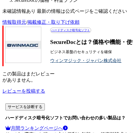
SecureDocの価格・料金プラン
未確認情報あり 最新の情報は公式ページをご確認ください
情報取得元
/
掲載修正・取り下げ依頼
ハードディスク暗号化ソフト
SecureDocとは？価格や機能・
ビジネス基盤のセキュリティを確保
ウィンマジック・ジャパン株式会社
この
製品
はまだレビュー
がありません。
レビューを投稿する
サービスを診断する
ハードディスク暗号化ソフト
でお問い合わせの多い製品は？
月間ランキングページへ