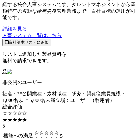
羅する統合人事システムです。タレントマネジメントから業
種特有の複雑な給与労務管理業務まで、百社百様の運用が可
能です。
詳細を見る
人事システム
一覧はこちら
資料請求リストに追加
リストに追加した製品資料を
無料で請求できます。
非公開のユーザー
社名
：
非公開
業種
：
素材
職種
：
研究・開発
従業員規模
：
1,000名以上 5,000名未満
立場
：
ユーザー（利用者）
総合評価
☆☆☆☆☆
★★★★★
5
☆☆☆☆☆
機能への満足
5