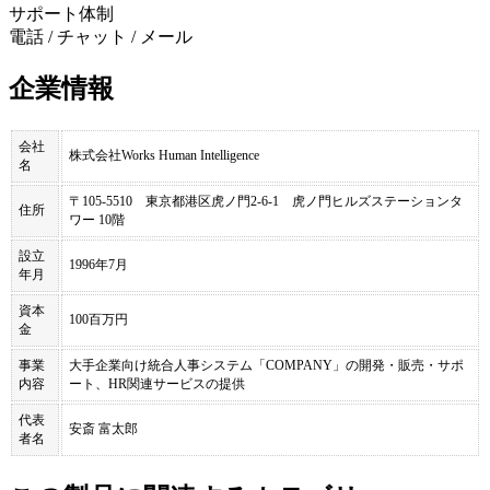
サポート体制
電話 / チャット / メール
企業情報
会社
株式会社Works Human Intelligence
名
〒105-5510 東京都港区虎ノ門2-6-1 虎ノ門ヒルズステーションタ
住所
ワー 10階
設立
1996年7月
年月
資本
100百万円
金
事業
大手企業向け統合人事システム「COMPANY」の開発・販売・サポ
内容
ート、HR関連サービスの提供
代表
安斎 富太郎
者名