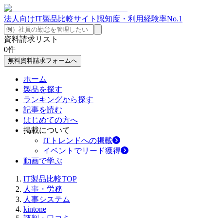
法人向けIT製品比較サイト
認知度・利用経験率No.1
資料請求リスト
0
件
無料資料請求フォームへ
ホーム
製品を探す
ランキングから探す
記事を読む
はじめての方へ
掲載について
ITトレンドへの掲載
イベントでリード獲得
動画で学ぶ
IT製品比較TOP
人事・労務
人事システム
kintone