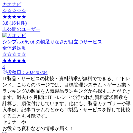
カオナビ
☆☆☆☆☆
★★★★★
3.8
(
1644
件)
非公開のユーザー
シンプルがゆえの物足りなさが目立つサービス
全体満足度
☆☆☆☆☆
★★★★★
3
投稿日：
2024/07/04
IT製品・サービスの比較・資料請求が無料でできる、ITトレ
ンド。こちらのページでは、
目標管理システム × ゲーム業 ×
ランキング
の
製品
を人気
製品
ランキングから探すことができ
ます。過去1ヶ月間にITトレンドで行われた資料請求回数を
計算し、順位付けしています。他にも、製品カテゴリーや導
入事例、記事コラムなどからIT製品・サービスを探して比較
することも可能です。
セミナー
や
お役立ち資料
などの情報が届く！