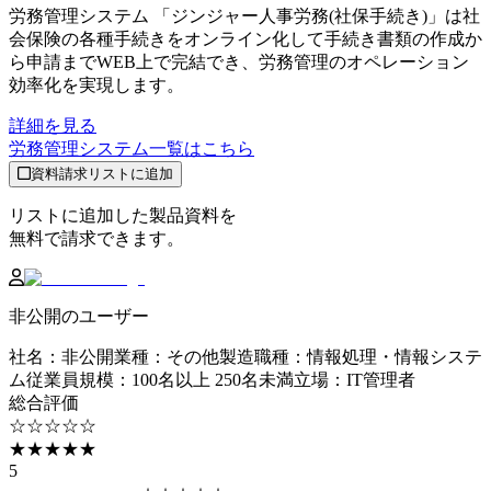
労務管理システム 「ジンジャー人事労務(社保手続き)」は社
会保険の各種手続きをオンライン化して手続き書類の作成か
ら申請までWEB上で完結でき、労務管理のオペレーション
効率化を実現します。
詳細を見る
労務管理システム
一覧はこちら
資料請求リストに追加
リストに追加した製品資料を
無料で請求できます。
非公開のユーザー
社名
：
非公開
業種
：
その他製造
職種
：
情報処理・情報システ
ム
従業員規模
：
100名以上 250名未満
立場
：
IT管理者
総合評価
☆☆☆☆☆
★★★★★
5