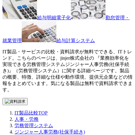
給与明細電子化
勤怠管理・
就業管理
給与計算システム
IT製品・サービスの比較・資料請求が無料でできる、ITトレ
ンド。こちらのページは、
jinjer株式会社
の 『
業務効率化を
実現できる労務管理システム
ジンジャー人事労務(社保手続
き)
』（
労務管理システム
）に関する詳細ページです。製品
の概要、特徴、詳細な仕様や動作環境、提供元企業などの情
報をまとめています。気になる製品は無料で資料請求できま
す。
IT製品比較TOP
人事・労務
労務管理システム
ジンジャー人事労務(社保手続き)