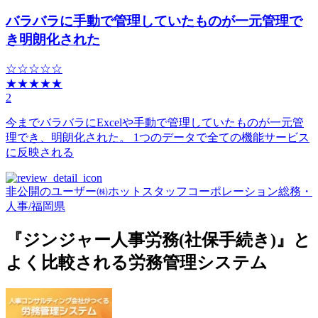
バラバラに手動で管理していたものが一元管理で
き明朗化された
☆☆☆☆☆
★★★★★
2
今までバラバラにExcelや手動で管理していたものが一元管
理でき、明朗化された。 1つのデータで全ての機能サービス
に反映される
非公開のユーザー
㈱ホットスタッフコーポレーション
総務・
人事
/
福岡県
『ジンジャー人事労務(社保手続き)』と
よく比較される労務管理システム