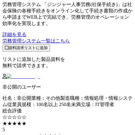
労務管理システム 「ジンジャー人事労務(社保手続き)」は社
会保険の各種手続きをオンライン化して手続き書類の作成か
ら申請までWEB上で完結でき、労務管理のオペレーション
効率化を実現します。
詳細を見る
労務管理システム
一覧はこちら
資料請求リストに追加
リストに追加した製品資料を
無料で請求できます。
非公開のユーザー
社名
：
非公開
業種
：
その他製造
職種
：
情報処理・情報システ
ム
従業員規模
：
100名以上 250名未満
立場
：
IT管理者
総合評価
☆☆☆☆☆
★★★★★
5