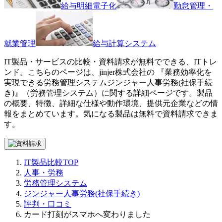
給与明細電子化
勤怠管理・
就業管理
給与計算システム
IT製品・サービスの比較・資料請求が無料でできる、ITトレ
ンド。こちらのページは、
jinjer株式会社
の 『
業務効率化を
実現できる労務管理システム
ジンジャー人事労務(社保手続
き)
』（
労務管理システム
）に関する詳細ページです。製品
の概要、特徴、詳細な仕様や動作環境、提供元企業などの情
報をまとめています。気になる製品は無料で資料請求できま
す。
IT製品比較TOP
人事・労務
労務管理システム
ジンジャー人事労務(社保手続き)
評判・口コミ
カード打刻がスマホへ変わりました