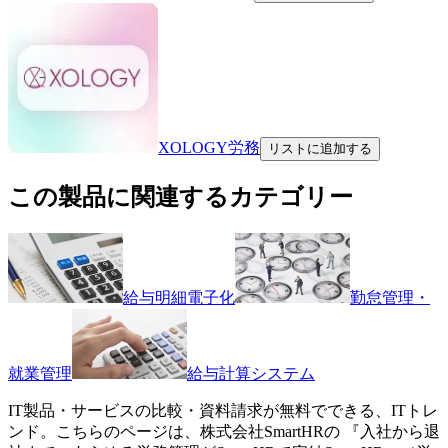
XOLOGY労務
リストに追加する
この製品に関連するカテゴリー
給与明細電子化
勤怠管理・
就業管理
給与計算システム
IT製品・サービスの比較・資料請求が無料でできる、ITトレ
ンド。こちらのページは、
株式会社SmartHR
の 『
入社から退