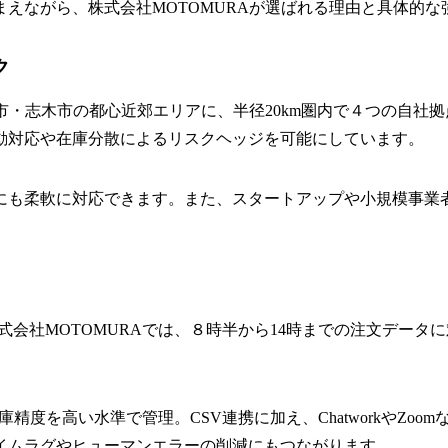
えながら、株式会社MOTOMURAが選ばれる理由と具体的な
ク
座市・志木市の都心近郊エリアに、半径20km圏内で４つの自
動対応や在庫分散によるリスクヘッジを可能にしています。
る在庫増にも柔軟に対応できます。また、スタートアップや小規模事
式会社MOTOMURAでは、８時半から14時までの注文デー
精度を高い水準で管理。CSV連携に加え、ChatworkやZo
イムラグやヒューマンエラーの削減にもつながります。