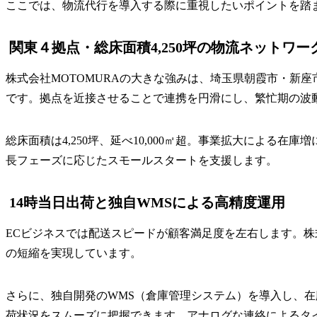
ここでは、物流代行を導入する際に重視したいポイントを踏ま
関東４拠点・総床面積4,250坪の物流ネットワー
株式会社MOTOMURAの大きな強みは、埼玉県朝霞市・新
です。拠点を近接させることで連携を円滑にし、繁忙期の波
総床面積は4,250坪、延べ10,000㎡超。事業拡大によ
長フェーズに応じたスモールスタートを支援します。
14時当日出荷と独自WMSによる高精度運用
ECビジネスでは配送スピードが顧客満足度を左右します。株
の短縮を実現しています。
さらに、独自開発のWMS（倉庫管理システム）を導入し、在庫
荷状況をスムーズに把握できます。アナログな連絡によるタ