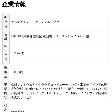
企業情報
会
社
アルテアエンジニアリング株式会社
名
住
170-6043 東京都 豊島区 東池袋3-1-1 サンシャイン60 43階
所
設
立
1996年2月
年
月
資
本
1000万円
金
事
CAEソフトウェア・クラウドコンピューティング・工業デザイン等の製
業
品設計開発に係わるソフトウェアの開発・販売・サポート、および、製
内
品開発コンサルティング、CAEモデリング・解析、ソフトウェア開発等
容
の受託サービス
代
表
綾目 正朋