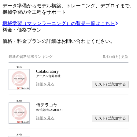
データ準備からモデル構築、トレーニング、デプロイまで、
機械学習の全工程をサポート
機械学習（マシンラーニング）の製品一覧はこちら
料金・価格プラン
価格・料金プランの詳細はお問い合わせください。
最新の資料請求ランキング
8月3日(月)
更新
第
1
位
Colaboratory
グーグル合同会社
リストに追加する
詳細を見る
第
2
位
侍テラコヤ
株式会社SAMURAI
リストに追加する
詳細を見る
第
3
位