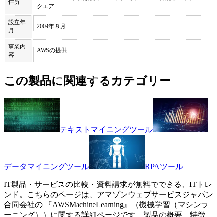
住所
クエア
設立年
2009年８月
月
事業内
AWSの提供
容
この製品に関連するカテゴリー
テキストマイニングツール
データマイニングツール
RPAツール
IT製品・サービスの比較・資料請求が無料でできる、ITトレ
ンド。こちらのページは、
アマゾンウェブサービスジャパン
合同会社
の 『
AWSMachineLearning
』（
機械学習（マシンラ
ーニング）
）に関する詳細ページです。製品の概要、特徴、