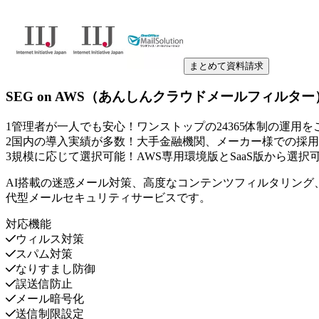
まとめて資料請求
SEG on AWS（あんしんクラウドメールフィルター
1
管理者が一人でも安心！ワンストップの24365体制の運用を
2
国内の導入実績が多数！大手金融機関、メーカー様での採用
3
規模に応じて選択可能！AWS専用環境版とSaaS版から選択
AI搭載の迷惑メール対策、高度なコンテンツフィルタリン
代型メールセキュリティサービスです。
対応機能
ウィルス対策
スパム対策
なりすまし防御
誤送信防止
メール暗号化
送信制限設定