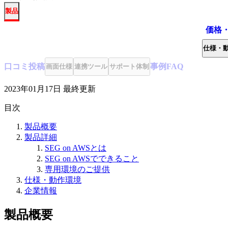
製品
価格
仕様・
口コミ
投稿
事例
FAQ
画面仕様
連携ツール
サポート体制
2023年01月17日
最終更新
目次
製品概要
製品詳細
SEG on AWSとは
SEG on AWSでできること
専用環境のご提供
仕様・動作環境
企業情報
製品概要