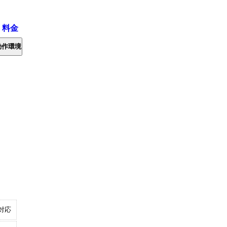
・料金
動作環境
対応