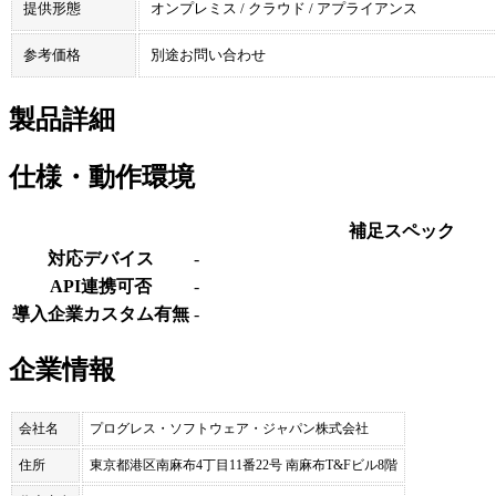
提供形態
オンプレミス / クラウド / アプライアンス
参考価格
別途お問い合わせ
製品詳細
仕様・動作環境
補足スペック
対応デバイス
-
API連携可否
-
導入企業カスタム有無
-
企業情報
会社名
プログレス・ソフトウェア・ジャパン株式会社
住所
東京都港区南麻布4丁目11番22号 南麻布T&Fビル8階