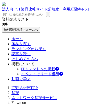
法人向けIT製品比較サイト
認知度・利用経験率No.1
資料請求リスト
0
件
無料資料請求フォームへ
ホーム
製品を探す
ランキングから探す
記事を読む
はじめての方へ
掲載について
ITトレンドへの掲載
イベントでリード獲得
動画で学ぶ
IT製品比較TOP
監視
ネットワーク監視サービス
Flowmon