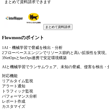
まとめて資料請求できます
まとめて資料請求
Flowmon
のポイント
1
AI・機械学習で脅威を検出・分析
2
フローベースエンジンでリソース節約と高い拡張性を実現。
3
NetOpsとSecOps連携で安定環境構築
AIと機械学習でランサムウェア、未知の脅威、侵害を検出・
対応機能
リアルタイム監視
アラート通知
トラフィック監視
パフォーマンス分析
レポート作成
カスタマイズ