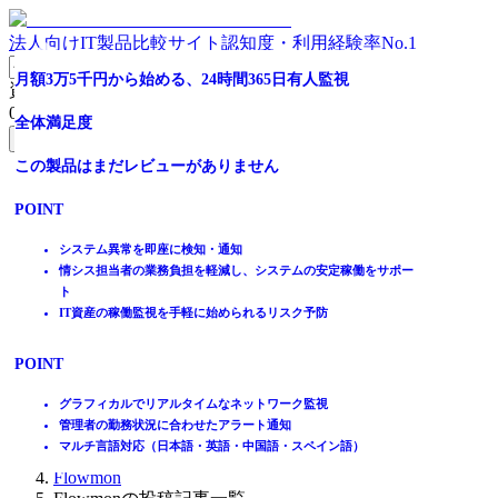
法人向けIT製品比較サイト
認知度・利用経験率No.1
全世界で6000社以上の導入実績！直感型ネットワーク監視
月額3万5千円から始める、24時間365日有人監視
資料請求リスト
ツール
0
件
全体満足度
無料資料請求フォームへ
全体満足度
この製品はまだレビューがありません
ホーム
☆☆☆☆☆
製品を探す
POINT
★★★★★
ランキングから探す
4
記事を読む
システム異常を即座に検知・通知
情シス担当者の業務負担を軽減し、システムの安定稼働をサポー
はじめての方へ
ト
掲載について
IT資産の稼働監視を手軽に始められるリスク予防
ITトレンドへの掲載
2
件
イベントでリード獲得
POINT
動画で学ぶ
グラフィカルでリアルタイムなネットワーク監視
IT製品比較TOP
管理者の勤務状況に合わせたアラート通知
監視
マルチ言語対応（日本語・英語・中国語・スペイン語）
ネットワーク監視サービス
Flowmon