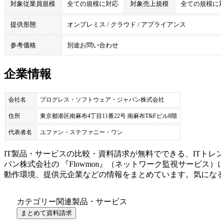
対象従業員規模
全ての規模に対応
対象売上規模
全ての規模に
提供形態
オンプレミス / クラウド / アプライアンス
参考価格
別途お問い合わせ
企業情報
会社名
プログレス・ソフトウェア・ジャパン株式会社
住所
東京都港区南麻布4丁目11番22号 南麻布T&Fビル8階
代表者名
ユファン・ステファニー・ワン
IT製品・サービスの比較・資料請求が無料でできる、ITトレ
パン株式会社
の 『
Flowmon
』（
ネットワーク監視サービス
）
動作環境、提供元企業などの情報をまとめています。気にな
カテゴリー関連製品・サービス
まとめて資料請求