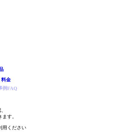
品
・料金
事例
FAQ
認、
きます。
利用ください