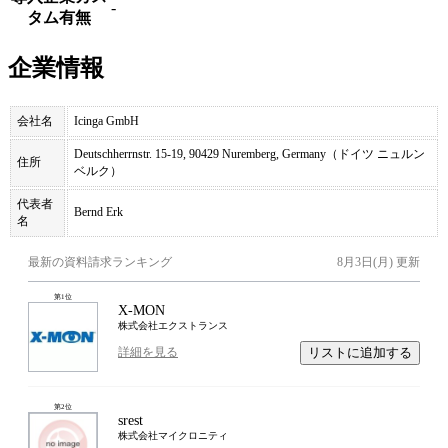
-
タム有無
企業情報
会社名
Icinga GmbH
Deutschherrnstr. 15-19, 90429 Nuremberg, Germany（ドイツ ニュルン
住所
ベルク）
代表者
Bernd Erk
名
最新の資料請求ランキング
8月3日(月)
更新
第
1
位
X-MON
株式会社エクストランス
リストに追加する
詳細を見る
第
2
位
srest
株式会社マイクロニティ