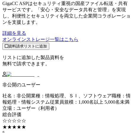
GigaCC ASPはセキュリティ重視の国産ファイル転送・共有
サービスです。「安心・安全なデータ共有と管理」を実現
し、利便性とセキュリティを両立した企業間コラボレーショ
ンを支援します。
詳細を見る
オンラインストレージ
一覧はこちら
資料請求リストに追加
リストに追加した製品資料を
無料で請求できます。
非公開のユーザー
社名
：
非公開
業種
：
情報処理、ＳＩ、ソフトウェア
職種
：
情
報処理・情報システム
従業員規模
：
1,000名以上 5,000名未満
立場
：
ユーザー（利用者）
総合評価
☆☆☆☆☆
★★★★★
5