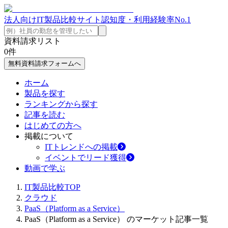
法人向けIT製品比較サイト
認知度・利用経験率No.1
資料請求リスト
0
件
無料資料請求フォームへ
ホーム
製品を探す
ランキングから探す
記事を読む
はじめての方へ
掲載について
ITトレンドへの掲載
イベントでリード獲得
動画で学ぶ
IT製品比較TOP
クラウド
PaaS（Platform as a Service）
PaaS（Platform as a Service） のマーケット記事一覧