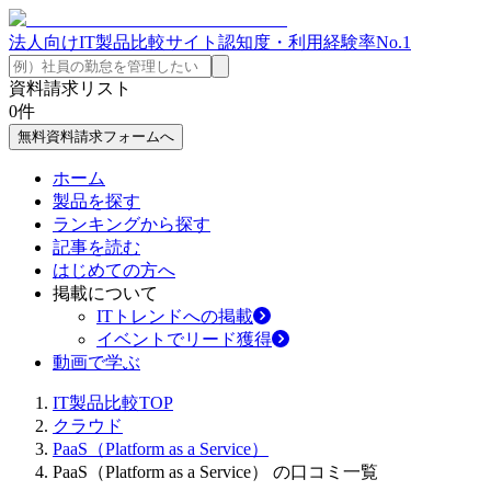
法人向けIT製品比較サイト
認知度・利用経験率No.1
資料請求リスト
0
件
無料資料請求フォームへ
ホーム
製品を探す
ランキングから探す
記事を読む
はじめての方へ
掲載について
ITトレンドへの掲載
イベントでリード獲得
動画で学ぶ
IT製品比較TOP
クラウド
PaaS（Platform as a Service）
PaaS（Platform as a Service） の口コミ一覧