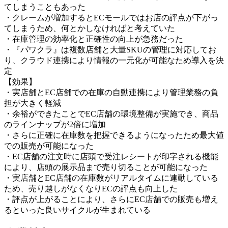
てしまうこともあった
・クレームが増加するとECモールではお店の評点が下がっ
てしまうため、何とかしなければと考えていた
・在庫管理の効率化と正確性の向上が急務だった
・『パワクラ』は複数店舗と大量SKUの管理に対応してお
り、クラウド連携により情報の一元化が可能なため導入を決
定
【効果】
・実店舗とEC店舗での在庫の自動連携により管理業務の負
担が大きく軽減
・余裕ができたことでEC店舗の環境整備が実施でき、商品
のラインナップが2倍に増加
・さらに正確に在庫数を把握できるようになったため最大値
での販売が可能になった
・EC店舗の注文時に店頭で受注レシートが印字される機能
により、店頭の展示品まで売り切ることが可能になった
・実店舗とEC店舗の在庫数がリアルタイムに連動している
ため、売り越しがなくなりECの評点も向上した
・評点が上がることにより、さらにEC店舗での販売も増え
るといった良いサイクルが生まれている