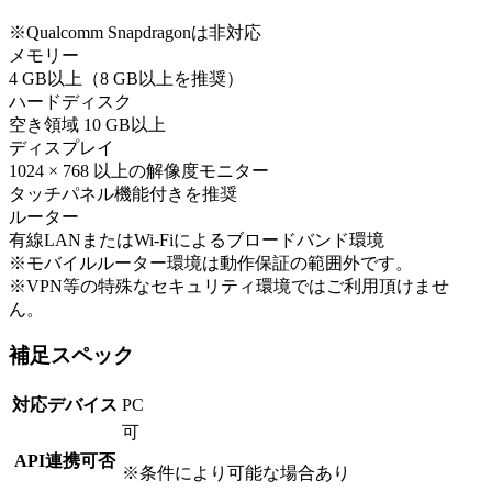
※Qualcomm Snapdragonは非対応
メモリー
4 GB以上（8 GB以上を推奨）
ハードディスク
空き領域 10 GB以上
ディスプレイ
1024 × 768 以上の解像度モニター
タッチパネル機能付きを推奨
ルーター
有線LANまたはWi-Fiによるブロードバンド環境
※モバイルルーター環境は動作保証の範囲外です。
※VPN等の特殊なセキュリティ環境ではご利用頂けませ
ん。
補足スペック
対応デバイス
PC
可
API連携可否
※条件により可能な場合あり