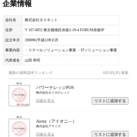
企業情報
会社名
株式会社タスネット
住所
〒107-0052 東京都港区赤坂2-19-4 FORUM赤坂9F
設立年月
2000年(平成12年)5月
事業内容
・リテールソリューション事業 ・ITソリューション事業
代表者名
山田 和司
最新の資料請求ランキング
8月3日(月)
更新
第
1
位
パワーナレッジPOS
株式会社オメガナレッジ
リストに追加する
詳細を見る
第
2
位
Aiony（アイオニ―）
株式会社アライズ
リストに追加する
詳細を見る