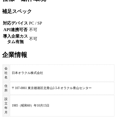
補足スペック
対応デバイス
PC / SP
API連携可否
不可
導入企業カス
不可
タム有無
企業情報
会
社
日本オラクル株式会社
名
住
〒107-0061 東京都港区北青山2-5-8 オラクル青山センター
所
設
立
1985（昭和60）年10月15日
年
月