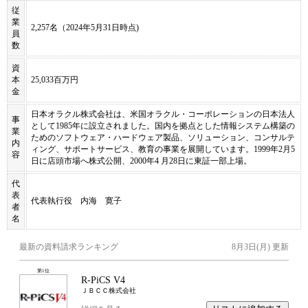
従
業
2,257名（2024年5月31日時点)
員
数
資
本
25,033百万円
金
日本オラクル株式会社は、米国オラクル・コーポレーションの日本法人
事
として1985年に設立されました。国内を拠点とした情報システム構築の
業
ためのソフトウェア・ハードウェア製品、ソリューション、コンサルテ
内
ィング、サポートサービス、教育の事業を展開しています。1999年2月5
容
日に店頭市場へ株式公開、2000年4 月28日に東証一部上場。
代
表
代表執行役 内海 寛子
者
名
最新の資料請求ランキング
8月3日(月)
更新
第
1
位
R-PiCS V4
ＪＢＣＣ株式会社