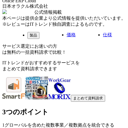
Oracle ERP Cloud
日本オラクル株式会社
公式情報掲載
本ページは提供企業より公式情報を提供いただいています。
※レビューはITトレンド独自調査によるものです。
価格
仕様
製品
サービス選定にお迷いの方
は無料の一括資料請求で比較！
ITトレンドがおすすめするサービスを
まとめて資料請求できます
まとめて資料請求
3つのポイント
1
グローバルを含めた複数事業／複数拠点を統合できる