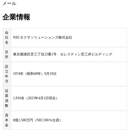
メール
企業情報
会
社
NECネクサソリューションズ株式会社
名
住
東京都港区芝三丁目23番1号 セレスティン芝三井ビルディング
所
設
立
1974年（昭和49年）9月19日
年
月
従
業
1,910名（2023年4月1日現在）
員
数
資
本
8億1,500万円（NEC100％出資）
金