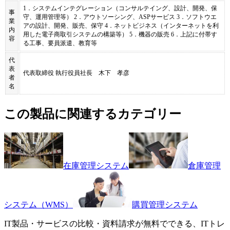
1．システムインテグレーション（コンサルテイング、設計、開発、保
事
守、運用管理等） 2．アウトソーシング、ASPサービス 3．ソフトウエ
業
アの設計、開発、販売、保守 4．ネットビジネス（インターネットを利
内
用した電子商取引システムの構築等） 5．機器の販売 6．上記に付帯す
容
る工事、要員派遣、教育等
代
表
代表取締役 執行役員社長 木下 孝彦​
者
名
この製品に関連するカテゴリー
在庫管理システム
倉庫管理
システム（WMS）
購買管理システム
IT製品・サービスの比較・資料請求が無料でできる、ITトレ