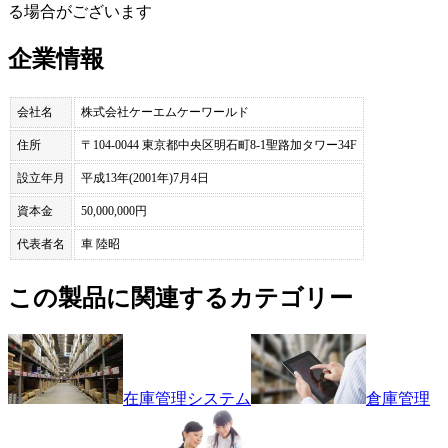
る場合がございます
企業情報
会社名
株式会社ケーエムケーワールド
住所
〒104-0044 東京都中央区明石町8-1聖路加タワー34F
設立年月
平成13年(2001年)7月4日
資本金
50,000,000円
代表者名
車 陸昭
この製品に関連するカテゴリー
在庫管理システム
倉庫管理