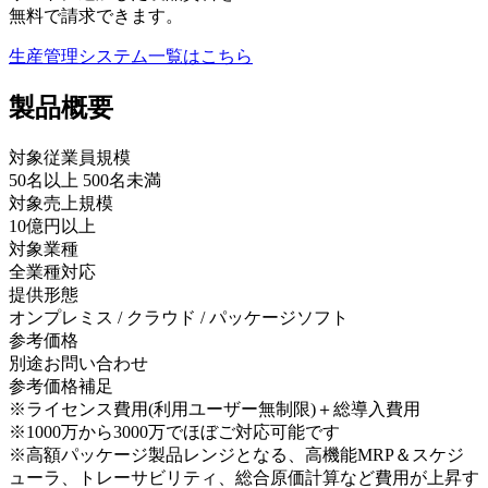
無料で請求できます。
生産管理システム
一覧はこちら
製品
概要
対象従業員規模
50名以上 500名未満
対象売上規模
10億円以上
対象業種
全業種対応
提供形態
オンプレミス / クラウド / パッケージソフト
参考価格
別途お問い合わせ
参考価格補足
※ライセンス費用(利用ユーザー無制限)＋総導入費用
※1000万から3000万でほぼご対応可能です
※高額パッケージ製品レンジとなる、高機能MRP＆スケジ
ューラ、トレーサビリティ、総合原価計算など費用が上昇す