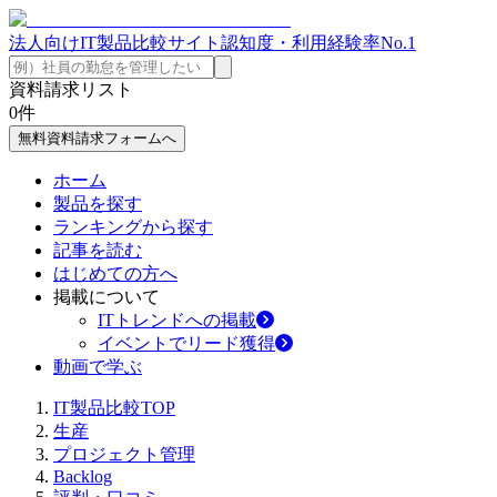
法人向けIT製品比較サイト
認知度・利用経験率No.1
資料請求リスト
0
件
無料資料請求フォームへ
ホーム
製品を探す
ランキングから探す
記事を読む
はじめての方へ
掲載について
ITトレンドへの掲載
イベントでリード獲得
動画で学ぶ
IT製品比較TOP
生産
プロジェクト管理
Backlog