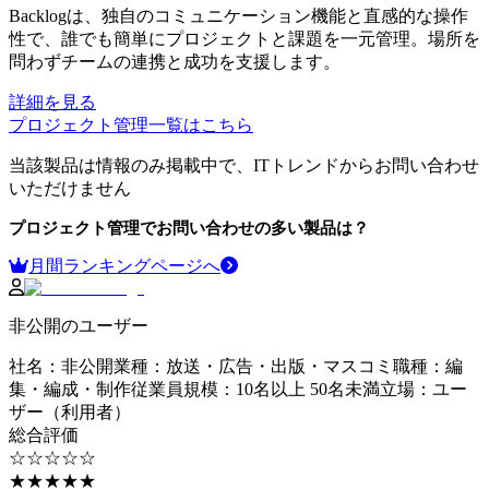
Backlogは、独自のコミュニケーション機能と直感的な操作
性で、誰でも簡単にプロジェクトと課題を一元管理。場所を
問わずチームの連携と成功を支援します。
詳細を見る
プロジェクト管理
一覧はこちら
当該製品は情報のみ掲載中で、ITトレンドからお問い合わせ
いただけません
プロジェクト管理
でお問い合わせの多い製品は？
月間ランキングページへ
非公開のユーザー
社名
：
非公開
業種
：
放送・広告・出版・マスコミ
職種
：
編
集・編成・制作
従業員規模
：
10名以上 50名未満
立場
：
ユー
ザー（利用者）
総合評価
☆☆☆☆☆
★★★★★