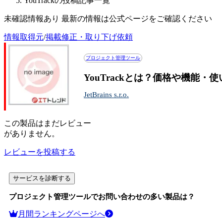
YouTrackの投稿記事一覧
未確認情報あり 最新の情報は公式ページをご確認ください
情報取得元
/
掲載修正・取り下げ依頼
プロジェクト管理ツール
YouTrackとは？価格や機能・
JetBrains s.r.o.
この
製品
はまだレビュー
がありません。
レビューを投稿する
サービスを診断する
プロジェクト管理ツール
でお問い合わせの多い製品は？
月間ランキングページへ