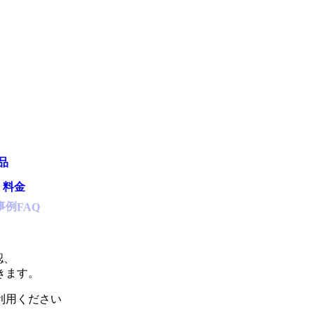
品
・料金
事例
FAQ
認、
きます。
利用ください