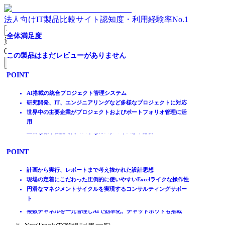
法人向けIT製品比較サイト
認知度・利用経験率No.1
[30日無料お試し有]チームで使えるプロジェクト・タスク
タスク漏れをなくし顧客満足度を向上！問い合わせ窓口も
豊富な標準機能と開発基盤を兼ね備えた、統合ERP
【無料お試し有】成果を出すためのマネジメントツール
全体満足度
グローバルなビジネス展開を加速する
全体満足度
資料請求リスト
管理ツール
一元管理
0
件
全体満足度
全体満足度
この製品はまだレビューがありません
全体満足度
この製品はまだレビューがありません
無料資料請求フォームへ
全体満足度
全体満足度
☆☆☆☆☆
☆☆☆☆☆
POINT
この製品はまだレビューがありません
POINT
ホーム
☆☆☆☆☆
☆☆☆☆☆
★★★★★
★★★★★
製品を探す
仕事に必要なものがすべて揃う、ビジネスのための基本システム
AI搭載の統合プロジェクト管理システム
POINT
★★★★★
★★★★★
3.8
4
ランキングから探す
快適なドキュメント管理で自由自在に情報を整理
研究開発、IT、エンジニアリングなど多様なプロジェクトに対応
4
4.2
記事を読む
ワークフローにより業務を自動化し、仕事の流れがスムーズに
世界中の主要企業がプロジェクトおよびポートフォリオ管理に活
グローバルを含めた複数事業／複数拠点を統合できる
用
短期間での導入・稼動による初期コストと投資リスクの軽減
はじめての方へ
4
1
件
件
豊富な標準機能で高コストなカスタマイズが不必要
掲載について
ITトレンドへの掲載
1291
35
件
件
POINT
POINT
イベントでリード獲得
POINT
POINT
動画で学ぶ
大企業向けERPパッケージ 採用社数 第１位！
計画から実行、レポートまで考え抜かれた設計思想
販売・会計・人事の他に、BI・EAI など幅広く取り揃えている
現場の定着にこだわった圧倒的に使いやすいExcelライクな操作性
担当者と期限が明確で、確認漏れや遅延を防止
業務フローをテンプレート化し、誰でもミスなく次のアクション
IT製品比較TOP
国内外の豊富な導入実績持つワークフローで迅速な意思決定を実
円滑なマネジメントサイクルを実現するコンサルティングサポー
直感的な操作と親しみやすいデザインで誰でも使いやすい
へ
生産
現
ト
人数無制限の定額制で、チーム拡大も安心
やりとりとタスクを一画面に集約、転記や二重管理が不要に
プロジェクト管理ツール
複数チャネルを一元管理しAIで効率化。チャットボットも搭載
YouTrack