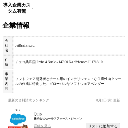
導入企業カス
-
タム有無
企業情報
会
社
JetBrains s.r.o.
名
住
チェコ共和国 Praha 4 Nusle - 147 00 Na hřebenech II 1718/10
所
事
業
ソフトウェア開発者とチーム用のインテリジェントな生産性向上ツー
内
ルの作成に特化した、グローバルなソフトウェアベンダー
容
最新の資料請求ランキング
8月3日(月)
更新
第
1
位
Quip
株式会社セールスフォース・ジャパン
リストに追加する
詳細を見る