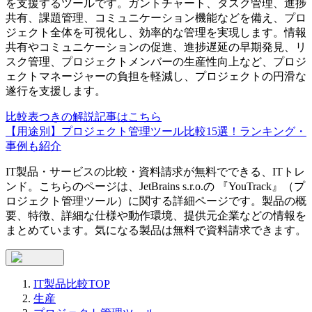
を支援するツールです。ガントチャート、タスク管理、進捗
共有、課題管理、コミュニケーション機能などを備え、プロ
ジェクト全体を可視化し、効率的な管理を実現します。情報
共有やコミュニケーションの促進、進捗遅延の早期発見、リ
スク管理、プロジェクトメンバーの生産性向上など、プロジ
ェクトマネージャーの負担を軽減し、プロジェクトの円滑な
遂行を支援します。
比較表つきの解説記事はこちら
【用途別】プロジェクト管理ツール比較15選！ランキング・
事例も紹介
IT製品・サービスの比較・資料請求が無料でできる、ITトレ
ンド。こちらのページは、
JetBrains s.r.o.
の 『
YouTrack
』（
プ
ロジェクト管理ツール
）に関する詳細ページです。製品の概
要、特徴、詳細な仕様や動作環境、提供元企業などの情報を
まとめています。気になる製品は無料で資料請求できます。
IT製品比較TOP
生産