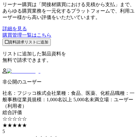
リーナー購買は「間接材購買における見積から支払」まで、
あらゆる購買業務を一元化するプラットフォームで、利用ユ
ーザー様から高い評価をいただいています。
詳細を見る
購買管理
一覧はこちら
資料請求リストに追加
リストに追加した製品資料を
無料で請求できます。
非公開のユーザー
社名
：
フジッコ株式会社
業種
：
食品、医薬、化粧品
職種
：
一
般事務
従業員規模
：
1,000名以上 5,000名未満
立場
：
ユーザー
（利用者）
総合評価
☆☆☆☆☆
★★★★★
5