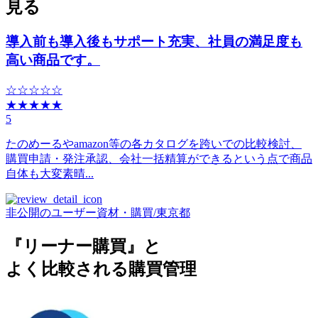
見る
導入前も導入後もサポート充実、社員の満足度も
高い商品です。
☆☆☆☆☆
★★★★★
5
たのめーるやamazon等の各カタログを跨いでの比較検討、
購買申請・発注承認、会社一括精算ができるという点で商品
自体も大変素晴...
非公開のユーザー
資材・購買
/
東京都
『リーナー購買』と
よく比較される購買管理