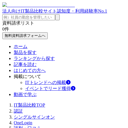
法人向けIT製品比較サイト
認知度・利用経験率No.1
資料請求リスト
0
件
無料資料請求フォームへ
ホーム
製品を探す
ランキングから探す
記事を読む
はじめての方へ
掲載について
ITトレンドへの掲載
イベントでリード獲得
動画で学ぶ
IT製品比較TOP
認証
シングルサインオン
OneLogin