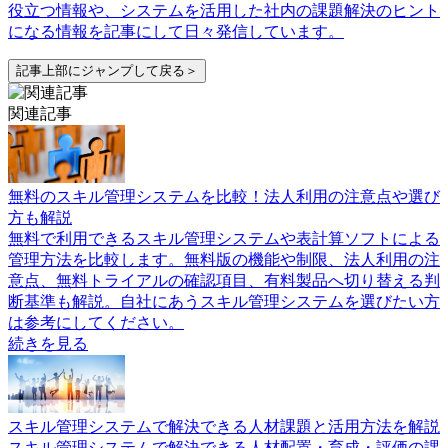
役立つ情報や、システムを活用した社内の課題解決のヒント
になる情報を記事にして日々発信しています。
記事上部にジャンプして戻る＞
関連記事
無料のスキル管理システムを比較！法人利用の注意点や選び
方も解説
無料で利用できるスキル管理システムや表計算ソフトによる
管理方法を比較します。無料版の機能や制限、法人利用の注
意点、無料トライアルの確認項目、有料製品へ切り替える判
断基準も解説。自社にあうスキル管理システムを選びたい方
は参考にしてください。
続きを見る
スキル管理システムで解決できる人材課題と活用方法を解説
スキル管理システムで解決できる人材配置・育成・評価の課