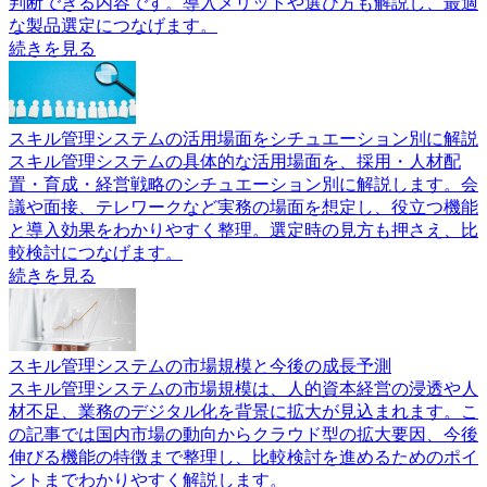
判断できる内容です。導入メリットや選び方も解説し、最適
な製品選定につなげます。
続きを見る
スキル管理システムの活用場面をシチュエーション別に解説
スキル管理システムの具体的な活用場面を、採用・人材配
置・育成・経営戦略のシチュエーション別に解説します。会
議や面接、テレワークなど実務の場面を想定し、役立つ機能
と導入効果をわかりやすく整理。選定時の見方も押さえ、比
較検討につなげます。
続きを見る
スキル管理システムの市場規模と今後の成長予測
スキル管理システムの市場規模は、人的資本経営の浸透や人
材不足、業務のデジタル化を背景に拡大が見込まれます。こ
の記事では国内市場の動向からクラウド型の拡大要因、今後
伸びる機能の特徴まで整理し、比較検討を進めるためのポイ
ントまでわかりやすく解説します。