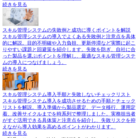
続きを見る
スキル管理システムの失敗例と成功に導くポイントを解説
スキル管理システムの導入でよくある失敗例と注意点を具体
的に解説。目的不明確や入力負担、更新停滞など実際に起こ
りやすい課題と回避策を紹介します。失敗を防ぎ、自社に合
った製品を選ぶポイントを理解し、最適なスキル管理システ
ムの導入につなげましょう。
続きを見る
スキル管理システム導入手順と失敗しないチェックリスト
スキル管理システム導入を成功させるための手順とチェック
リストを解説。導入準備から製品選定、データ移行、運用定
着、改善サイクルまでを時系列で整理しました。実務担当者
がすぐ活用できる具体策と注意点を紹介し、失敗リスクを抑
えながら導入効果を高めるポイントがわかります。
続きを見る