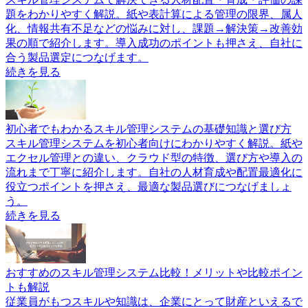
題をわかりやすく解説。紙や表計算による管理の限界、属人
化、情報共有不足などの悩みに対し、課題→解決策→改善効
果の順で紹介します。導入成功のポイントも押さえ、自社に
合う製品選定につなげます。
続きを見る
初心者でもわかるスキル管理システムの基礎知識と選び方
スキル管理システムを初心者向けにわかりやすく解説。紙や
エクセル管理との違い、クラウド型の特徴、選び方や導入の
流れまで丁寧に紹介します。自社の人材育成や配置最適化に
役立つポイントを押さえ、最適な製品選びにつなげましょ
う。
続きを見る
おすすめのスキル管理システム比較！メリットや比較ポイン
トも解説
従業員がもつスキルや知識は、企業にとって財産といえるで