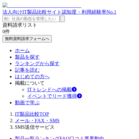
法人向けIT製品比較サイト
認知度・利用経験率No.1
資料請求リスト
0
件
無料資料請求フォームへ
ホーム
製品を探す
ランキングから探す
記事を読む
はじめての方へ
掲載について
ITトレンドへの掲載
イベントでリード獲得
動画で学ぶ
IT製品比較TOP
メール・FAX・SMS
SMS送信サービス
製品一覧
ランキング
FAQ
口コミ
業界動向