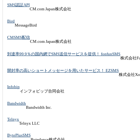
SMS認証API
CM.com Japan株式会社
Bird
MessageBird
CMSMS配信
CM.com Japan株式会社
到達率99.9％の国内網でSMS送信サービスを提供！ fonfunSMS
株式会社Fun
開封率の高いショートメッセージを用いたサービス！ EZSMS
株式会社Xo
Infobip
インフォビップ合同会社
Bandwidth
Bandwidth Inc.
Telnyx
Telnyx LLC
BytePlusSMS
Bytedance株式会社