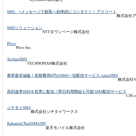
SMS、+メッセージで顧客へ効率的にコンタクト！ アクリート
株式会社
SMSソリューション
NTTタウンページ株式会社
Plivo
Plivo Inc.
TechnoSMS
TECHNOPIAN株式会社
業界最安値級！初期費用0円のSMS一括配信サービス valueSMS
株式会社Va
高到達率SMSを世界に配信！即日利用開始も可能 SMS配信サービス
CM.
ジチタイSMS
株式会社ジチタイワークス
RakutenCPaaSSMSAPI
楽天モバイル株式会社