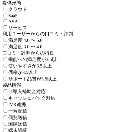
提供形態
クラウド
SaaS
ASP
サービス
利用ユーザーからの口コミ・評判
満足度 4.0 〜 5.0
満足度 3.0 〜 4.0
口コミ・評判からの特長
機能への満足度が3.5以上
使いやすさが3.5以上
価格が3.5以上
サポート品質が3.5以上
製品情報
IT導入補助金対応
キャッシュバック対応
IVR連携
一斉配信
個別送信
国際送信
端末認証