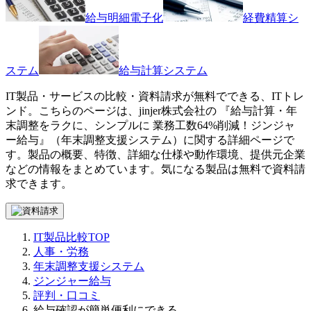
給与明細電子化
経費精算シ
ステム
給与計算システム
IT製品・サービスの比較・資料請求が無料でできる、ITトレ
ンド。こちらのページは、
jinjer株式会社
の 『
給与計算・年
末調整をラクに、シンプルに 業務工数64%削減！
ジンジャ
ー給与
』（
年末調整支援システム
）に関する詳細ページで
す。製品の概要、特徴、詳細な仕様や動作環境、提供元企業
などの情報をまとめています。気になる製品は無料で資料請
求できます。
IT製品比較TOP
人事・労務
年末調整支援システム
ジンジャー給与
評判・口コミ
給与確認が簡単便利にできる