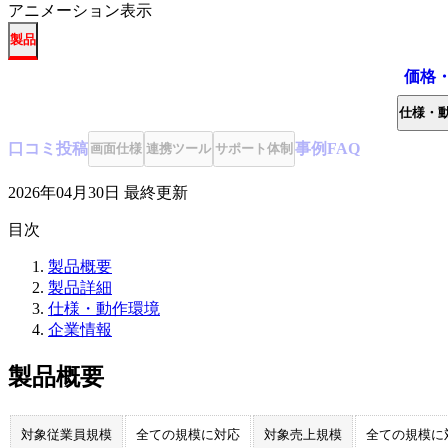
アニメーション表示
製品
価格
仕様・
口コミ
投稿
事例
FAQ
画面仕様
連携ツール
サポート体制
2026年04月30日
最終更新
目次
製品概要
製品詳細
仕様・動作環境
企業情報
製品概要
対象従業員規模
全ての規模に対応
対象売上規模
全ての規模に