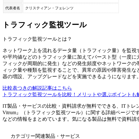
代表者名
クリスティアン・フェレンツ
トラフィック監視ツール
トラフィック監視ツール
とは？
ネットワーク上を流れるデータ量（トラフィック量）を監視
や平均値などのトラフィック量に加えてバースト型（一度に
フィックが周期的に発生）などの発生頻度やネットワークの
ィック量や種類を監視することで、異常の原因や障害発生な
器の増設、アップグレードなどを実施できるようになります
比較表つきの解説記事はこちら
トラフィック監視ツールを比較！メリットや選ぶポイントも
IT製品・サービスの比較・資料請求が無料でできる、ITトレ
Vitrum
』（
トラフィック監視ツール
）に関する詳細ページで
などの情報をまとめています。気になる製品は無料で資料請
カテゴリー関連製品・サービス