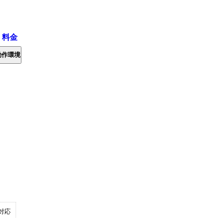
・料金
動作環境
対応