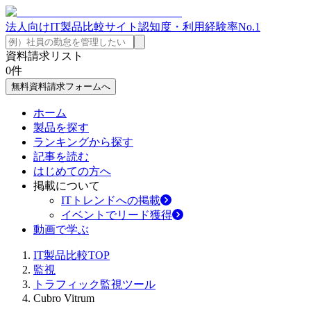
法人向けIT製品比較サイト
認知度・利用経験率No.1
資料請求リスト
0
件
無料資料請求フォームへ
ホーム
製品を探す
ランキングから探す
記事を読む
はじめての方へ
掲載について
ITトレンドへの掲載
イベントでリード獲得
動画で学ぶ
IT製品比較TOP
監視
トラフィック監視ツール
Cubro Vitrum