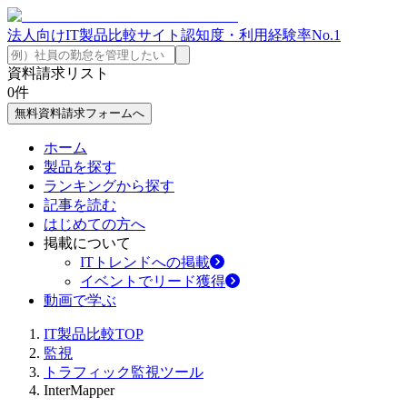
法人向けIT製品比較サイト
認知度・利用経験率No.1
資料請求リスト
0
件
無料資料請求フォームへ
ホーム
製品を探す
ランキングから探す
記事を読む
はじめての方へ
掲載について
ITトレンドへの掲載
イベントでリード獲得
動画で学ぶ
IT製品比較TOP
監視
トラフィック監視ツール
InterMapper