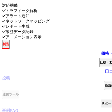
対応機能
トラフィック解析
アラート通知
ネットワークマッピング
レポート生成
履歴データ記録
アニメーション表示
製品
価格
仕様・
口
投稿
画面
連携ツール
サポー
事例
FAQ