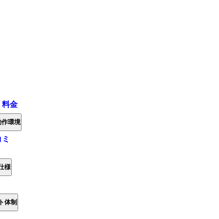
・料金
動作環境
コミ
仕様
ト体制