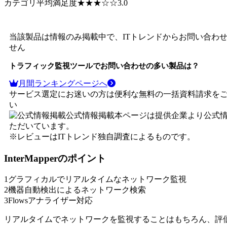
カテゴリ平均満足度
★★★
☆☆
3.0
当該製品は情報のみ掲載中で、ITトレンドからお問い合わ
せん
トラフィック監視ツール
でお問い合わせの多い製品は？
月間ランキングページへ
サービス選定にお迷いの方は便利な無料の一括資料請求を
い
公式情報掲載
本ページは提供企業より公式
ただいています。
※レビューはITトレンド独自調査によるものです。
InterMapper
のポイント
1
グラフィカルでリアルタイムなネットワーク監視
2
機器自動検出によるネットワーク検索
3
Flowsアナライザー対応
リアルタイムでネットワークを監視することはもちろん、評