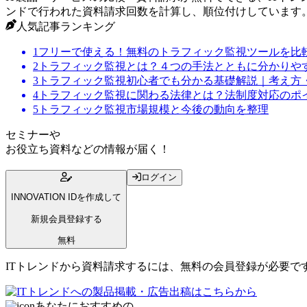
ンドで行われた資料請求回数を計算し、順位付けしています
人気記事ランキング
1
フリーで使える！無料のトラフィック監視ツールを比
2
トラフィック監視とは？４つの手法とともに分かりや
3
トラフィック監視初心者でも分かる基礎解説｜考え方
4
トラフィック監視に関わる法律とは？法制度対応のポ
5
トラフィック監視市場規模と今後の動向を整理
セミナー
や
お役立ち資料
などの情報が届く！
ログイン
INNOVATION IDを作成して
新規会員登録する
無料
ITトレンドから資料請求するには、無料の会員登録が必要で
あなたにおすすめの