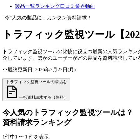
製品一覧
ランキング
口コミ
業界動向
"今"人気の製品に、カンタン資料請求！
トラフィック監視ツール
【20
トラフィック監視ツールの比較に役立つ最新の人気ランキング
介しています。ほかのユーザーがどの製品を資料請求してい
※最終更新日: 2026年7月27日(月)
トラフィック監視ツールの製品を
一括資料請求する（無料）
今人気の
トラフィック監視ツール
は？
資料請求ランキング
1
件中
1
〜
1
件
を表示