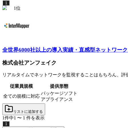
1
1
位
全世界6000社以上の導入実績・直感型ネットワー
株式会社アンフェイク
リアルタイムでネットワークを監視することはもちろん、評
従業員規模
提供形態
パッケージソフト
全ての規模に対応
アプライアンス
リストに追加する
1
件中
1
〜
1
件
を表示
1