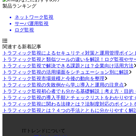
製品
ランキング
ネットワーク監視
サーバ運用監視
ログ監視
関連する新着記事
トラフィック監視によるセキュリティ対策と運用管理ポイン
トラフィック監視と類似ツールの違いを解説！ログ監視やサ
トラフィック監視で解決できる課題とは？企業向け活用方法
トラフィック監視の活用場面をシチュエーション別に解説
トラフィック監視市場規模と今後の動向を整理
トラフィック監視の失敗例から学ぶ導入と運用の注意点
トラフィック監視初心者でも分かる基礎解説｜考え方・目的
トラフィック監視の導入手順とチェックリストをわかりやす
トラフィック監視に関わる法律とは？法制度対応のポイント
トラフィック監視とは？４つの手法とともに分かりやすく解
ITトレンドについて