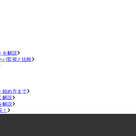
トを解説
ーバ監視と比較
・始め方まで
く解説
を解説
説！