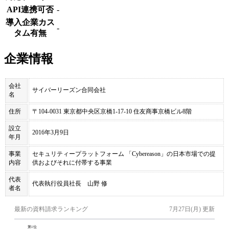
API連携可否
-
導入企業カス
-
タム有無
企業情報
会社
サイバーリーズン合同会社
名
住所
〒104-0031 東京都中央区京橋1-17-10 住友商事京橋ビル8階
設立
2016年3月9日
年月
事業
セキュリティープラットフォーム 「Cybereason」の日本市場での提
内容
供およびそれに付帯する事業
代表
代表執行役員社長 山野 修
者名
最新の資料請求ランキング
7月27日(月)
更新
第
1
位