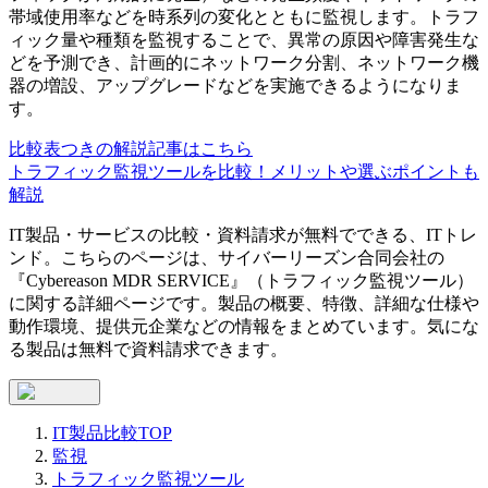
帯域使用率などを時系列の変化とともに監視します。トラフ
ィック量や種類を監視することで、異常の原因や障害発生な
どを予測でき、計画的にネットワーク分割、ネットワーク機
器の増設、アップグレードなどを実施できるようになりま
す。
比較表つきの解説記事はこちら
トラフィック監視ツールを比較！メリットや選ぶポイントも
解説
IT製品・サービスの比較・資料請求が無料でできる、ITトレ
ンド。こちらのページは、
サイバーリーズン合同会社
の
『
Cybereason MDR SERVICE
』（
トラフィック監視ツール
）
に関する詳細ページです。製品の概要、特徴、詳細な仕様や
動作環境、提供元企業などの情報をまとめています。気にな
る製品は無料で資料請求できます。
IT製品比較TOP
監視
トラフィック監視ツール