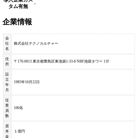
-
タム有無
企業情報
会
社
株式会社テクノカルチャー
名
住
〒170-0013 東京都豊島区東池袋1-33-8 NBF池袋タワー 11F
所
設
立
1985年10月22日
年
月
従
業
100名
員
数
資
本
１億円
金