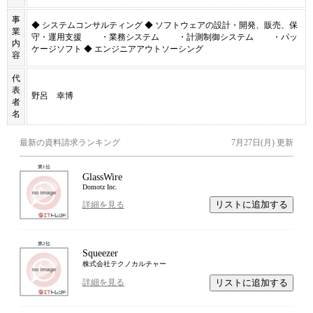
事
◆ システムコンサルティング ◆ ソフトウェアの設計・開発、販売、保
業
守・運用支援 ・業務システム ・計測制御システム ・パッ
内
ケージソフト ◆ エンジニアアウトソーシング
容
代
表
野呂 幸博
者
名
最新の資料請求ランキング
7月27日(月)
更新
第
1
位
GlassWire
Domotz Inc.
リストに追加する
詳細を見る
第
2
位
Squeezer
株式会社テクノカルチャー
リストに追加する
詳細を見る