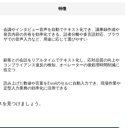
特徴
会議やインタビュー音声を自動でテキスト化でき、議事録作成や
発言内容の共有を効率化できる。話者分離や多言語対応、ブラウ
ザでの音声入力など、用途に応じて選びやすい
顧客との会話をリアルタイムでテキスト化し、応対品質の向上や
コンプライアンス違反の検知、オペレーターの後処理時間削減に
役立つ
読み上げた数値や言葉をExcelのセルに自動入力でき、現場作業や
定型入力業務の効率化に活用できる
スを見つけましょう。