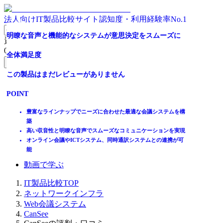
法人向けIT製品比較サイト
認知度・利用経験率No.1
明瞭な音声と機能的なシステムが意思決定をスムーズに
資料請求リスト
0
件
全体満足度
無料資料請求フォームへ
この製品はまだレビューがありません
ホーム
製品を探す
POINT
ランキングから探す
記事を読む
豊富なラインナップでニーズに合わせた最適な会議システムを構
築
はじめての方へ
高い収音性と明瞭な音声でスムーズなコミュニケーションを実現
掲載について
オンライン会議やICTシステム、同時通訳システムとの連携が可
ITトレンドへの掲載
能
イベントでリード獲得
動画で学ぶ
IT製品比較TOP
ネットワークインフラ
Web会議システム
CanSee