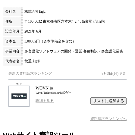
会社名
株式会社Enju
住所
〒106-0032 東京都港区六本木4-2-45高會堂ビル2階
設立年月
2021年 6月
資本金
3,000万円（資本準備金を含む）
事業内容
多言語化ソフトウェアの開発・運営 各種翻訳・多言語化業務
代表者名
秋重 知輝
最新の資料請求ランキング
8月3日(月)
更新
第
1
位
WOVN.io
Wovn Technologies株式会社
リストに追加する
詳細を見る
資料請求ランキングへ