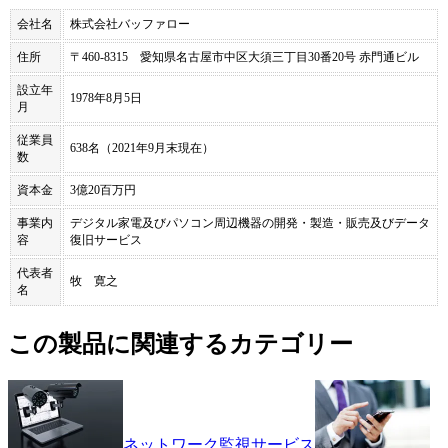
会社名
株式会社バッファロー
住所
〒460-8315 愛知県名古屋市中区大須三丁目30番20号 赤門通ビル
設立年
1978年8月5日
月
従業員
638名（2021年9月末現在）
数
資本金
3億20百万円
事業内
デジタル家電及びパソコン周辺機器の開発・製造・販売及びデータ
容
復旧サービス
代表者
牧 寛之
名
この製品に関連するカテゴリー
ネットワーク監視サービス