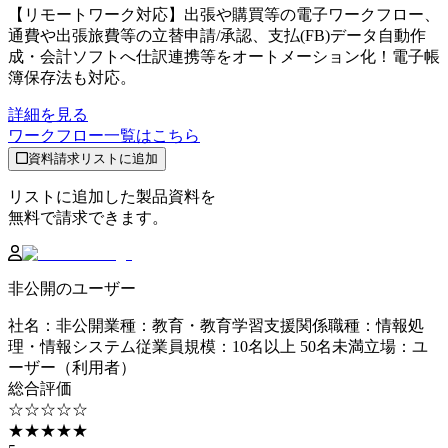
【リモートワーク対応】出張や購買等の電子ワークフロー、
通費や出張旅費等の立替申請/承認、支払(FB)データ自動作
成・会計ソフトへ仕訳連携等をオートメーション化！電子帳
簿保存法も対応。
詳細を見る
ワークフロー
一覧はこちら
資料請求リストに追加
リストに追加した製品資料を
無料で請求できます。
非公開のユーザー
社名
：
非公開
業種
：
教育・教育学習支援関係
職種
：
情報処
理・情報システム
従業員規模
：
10名以上 50名未満
立場
：
ユ
ーザー（利用者）
総合評価
☆☆☆☆☆
★★★★★