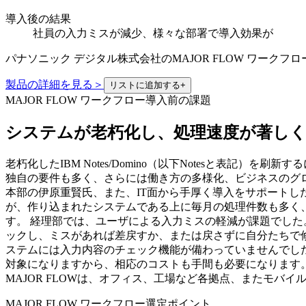
導入後の結果
社員の入力ミスが減少、様々な部署で導入効果が
パナソニック デジタル株式会社
の
MAJOR FLOW ワークフロ
製品の詳細を見る
＞
リストに追加する
+
MAJOR FLOW ワークフロー導入前の課題
システムが老朽化し、処理速度が著し
老朽化したIBM Notes/Domino（以下Notesと表記
独自の要件も多く、さらには働き方の多様化、ビジネスのグ
本部の伊原重賢氏、また、IT面から手厚く導入をサポートし
が、作り込まれたシステムである上に毎月の処理件数も多く、
す。 経理部では、ユーザによる入力ミスの軽減が課題でした
ックし、ミスがあれば差戻すか、または戻さずに自分たちで修
ステムには入力内容のチェック機能が備わっていませんでし
対象になりますから、相応のコストも手間も必要になります
MAJOR FLOWは、オフィス、工場など各拠点、またモバイ
MAJOR FLOW ワークフロー選定ポイント