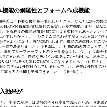
基本機能の網羅性とフォーム作成機能
手氏は「必要な機能を一覧化したところ、なんと120もの数
JOR FLOW経費精算/支払依頼の充実した基本機能、また、MA
え、ある程度の機能追加を独自に行える柔軟性もあったという
どでしたから」。 「システムに合わせて変えられるほど当社
作るようになり、再び煩雑化します。機能の網羅性と他のワー
一致で決まりました」（伊原氏）。 社員の働き方によって、MA
cel、汎用フリーフォーマットのツールをなくし、少しずつ電子
化を実現するために、快適なモバイル環境は欠かせません。承認には
はやはり合理化を阻む要因の1つになりますから」（伊原氏）。
旧システムは外貨対応していませんでした。経費は外貨用のEx
り、二重入力の手間を削減できました」（稲手氏）。
入効果が
ました。 申請の差戻しは以前の半分程度まで減ったため、月末締