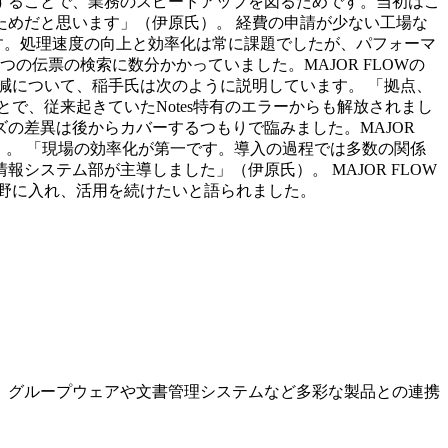
することで、業務のスピードアップを図るためです。当初はこ
めだと思います」（伊原氏）。 経費の申請が少ない工場な
す。処理速度の向上と効率化は常に課題でしたが、パフォーマ
伝票の検索に数分かかっていました。MAJOR FLOWの
減について、稲手氏は次のように説明しています。 「拠点、
で、従来起きていたNotes特有のエラーからも解放されまし
ズの差異は後からカバーするつもりで臨みました。MAJOR
）。 「現場の効率化が第一です。導入の過程では多数の関係
ステム部が主導しました」（伊原氏）。 MAJOR FLOW
野に入れ、活用を続けたいと語られました。
。グループウェアや文書管理システムなど多彩な製品との連携