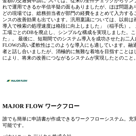
金額の交通費申請については、従来の全件チェックからサン
れで運用できるか半信半疑の面もありましたが、ほぼ問題あ
どの現場では、総務担当者が部門の経費をまとめて入力するこ
ンスの改善効果も出ています。汎用稟議については、以前は画
導入で検索の処理速度は格段に向上しました」（稲手氏）。 
工場ごとのDBを廃止し、シンプルな構成を実現しました。こ
た」。 最後に、短期間でのシステム導入を成功させたお二人に
FLOWの高い柔軟性はこのような導入にも適しています。融
者と話し合いましたが、消極的に無難な着地を目指すことはし
により、将来の改善につながるシステムが実現したとのこと
MAJOR FLOW ワークフロー
誰でも簡単に申請書が作成できるワークフローシステム。充
可能です。