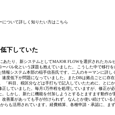
ー
について詳しく知りたい方はこちら
く低下していた
）を刷新するにあたり、新システムとしてMAJOR FLOWを選択さ
ローバル化という課題も抱えていました。 こうした中で移行を
た情報システム本部の稲手信吾氏です。二人のキーマンに詳しく
速度低下が問題になっていました。またDBは拠点ごとに存在
。 「科目、税区分などは手打ちで記入していたために、とに
正していました。毎月1万件程を処理していますが、修正が必
た。しかし、新たに機能を付加しようとするとますます動作が
。改善案があっても手が付けられず、なんとか使い続けていると
ルからも活用されています。経費精算、各種申請・承認に、まずは