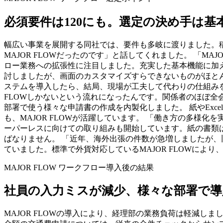
必須要件は120にも。選定の決め手は
幅広い事業を展開する同社では、要件も多岐に渡りました。稲
MAJOR FLOWだったのです」と話してくれました。 「MA
ロー業務への拡張性に注目しました。充実した基本機能に加
討しましたが、画面のカスタマイズすらできないものがほとん
ステムを導入したら、結局、現場が工夫して代わりの仕組みを
FLOWしかないという流れになったんです。関係者のほぼ全会
部署で使う様々な申請書の作成を内製化しました。 紙やEx
も、MAJOR FLOWが活躍しています。 「働き方の多様
ーパーレスに向けての取り組みも開始しています。紙の書類
ばなりません。 「近年、海外出張の件数が急増しましたが、
ていました。標準で外貨対応しているMAJOR FLOWによ
MAJOR FLOW ワークフロー導入後の結果
社員の入力ミスが減少、様々な部署で導
MAJOR FLOWの導入により、経理部の業務負荷は軽減し