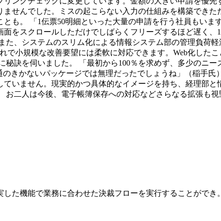
プリングチェックに変更しています。金額の大きい申請を優先
りませんでした。ミスの起こらない入力の仕組みを構築できたた
とも。 「1伝票50明細といった大量の申請を行う社員もいま
面をスクロールしただけでしばらくフリーズするほど遅く、1つの
また、システムのスリム化による情報システム部の管理負荷軽
れで小規模な改善要望には柔軟に対応できます。Web化したこと
秘訣を伺いました。 「最初から100％を求めず、多少のニー
通のきかないパッケージでは無理だったでしょうね」（稲手氏
ていません。現実的かつ具体的なイメージを持ち、経理部と情報シ
。 お二人は今後、電子帳簿保存への対応などさらなる拡張も視
実した機能で業務に合わせた決裁フローを実行することができ